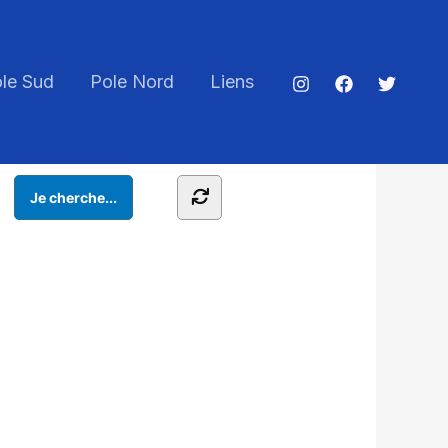
le Sud
Pole Nord
Liens