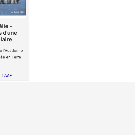
lie –
 d’une
laire
ar l'Académie
née en Terre
,
TAAF